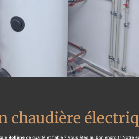
on chaudière électri
rique
Bollène
de qualité et fiable ? Vous êtes au bon endroit ! Notre 