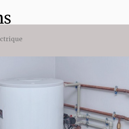
ns
ectrique