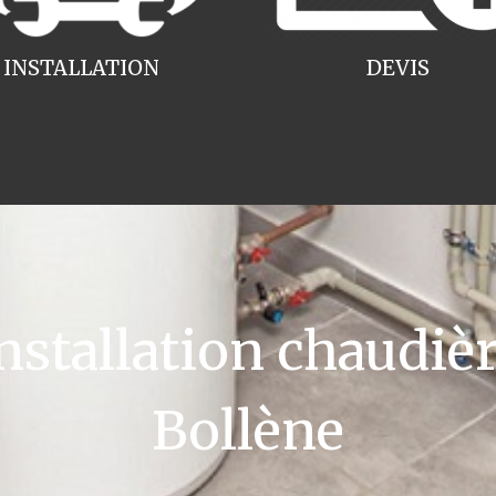
INSTALLATION
DEVIS
tallation chaudièr
Bollène