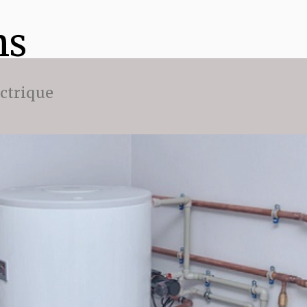
ns
ectrique