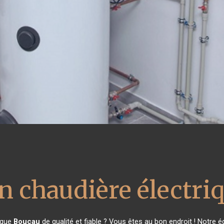
on chaudière électri
rique
Boucau
de qualité et fiable ? Vous êtes au bon endroit ! Notre 