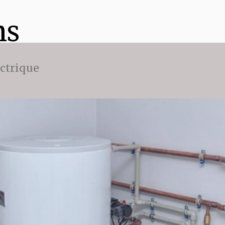
ns
ectrique