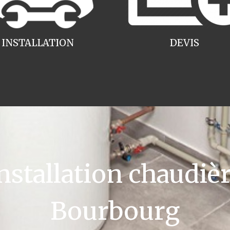
INSTALLATION
DEVIS
tallation chaudièr
Bourbourg