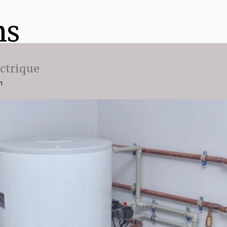
ns
ectrique
n
ce