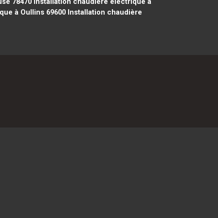
use 78470
Installation chaudière électrique à
ique à Oullins 69600
Installation chaudière