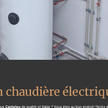
n chaudière électriq
ique
Canteleu
de qualité et fiable ? Vous êtes au bon endroit ! Notre