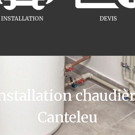
INSTALLATION
DEVIS
tallation chaudièr
Canteleu