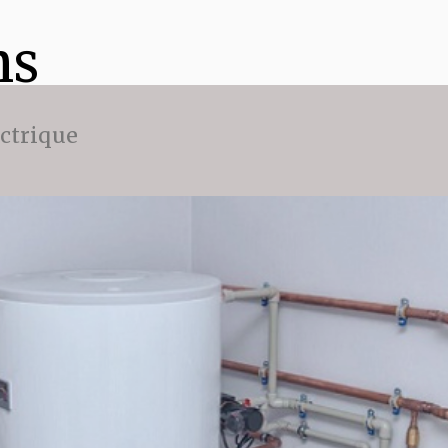
ns
ectrique