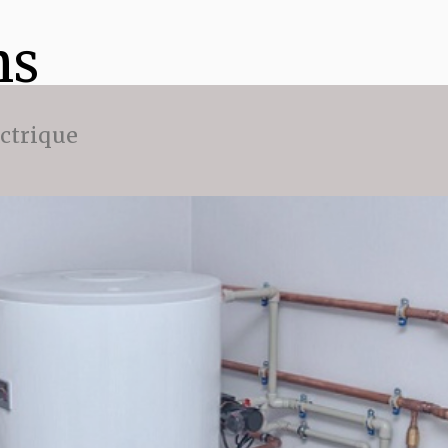
ns
ectrique