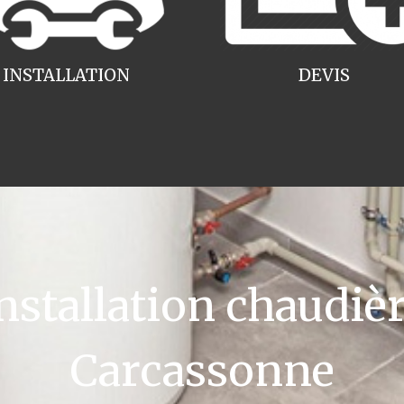
INSTALLATION
DEVIS
tallation chaudièr
Carcassonne