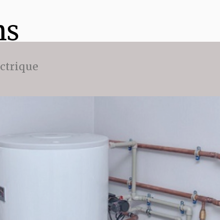
ns
ectrique