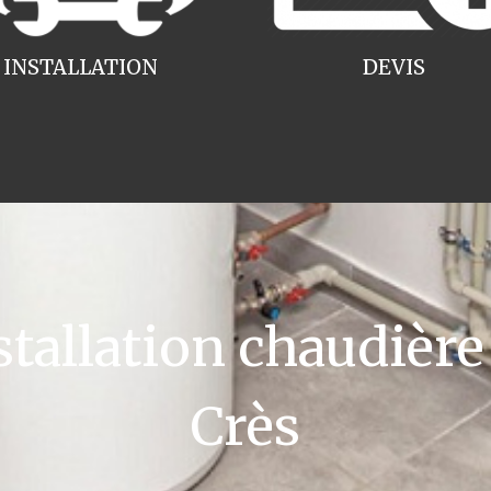
INSTALLATION
DEVIS
allation chaudière 
Crès