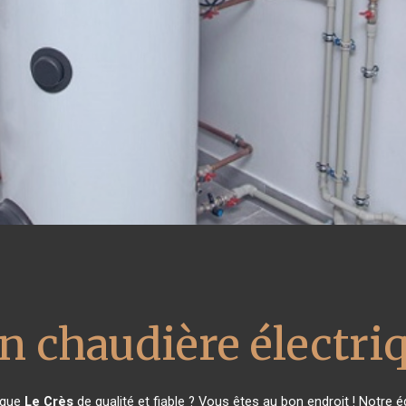
on chaudière électri
ique
Le Crès
de qualité et fiable ? Vous êtes au bon endroit ! Notre