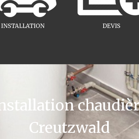
INSTALLATION
DEVIS
tallation chaudièr
Creutzwald