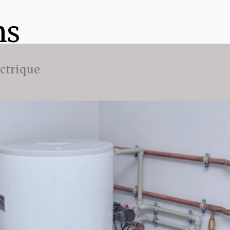
ns
ectrique