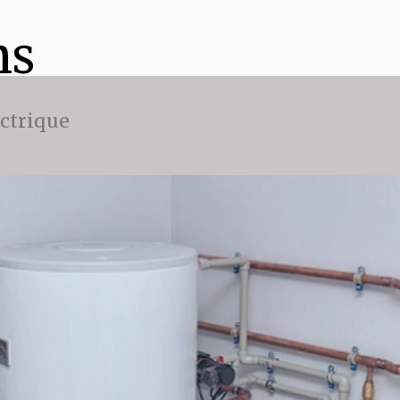
ns
ectrique