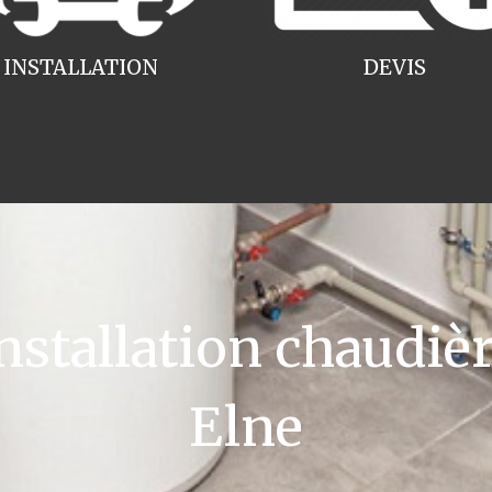
INSTALLATION
DEVIS
tallation chaudièr
Elne