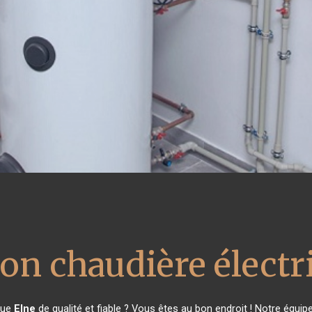
ion chaudière élect
que
Elne
de qualité et fiable ? Vous êtes au bon endroit ! Notre équi