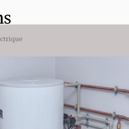
ns
ectrique