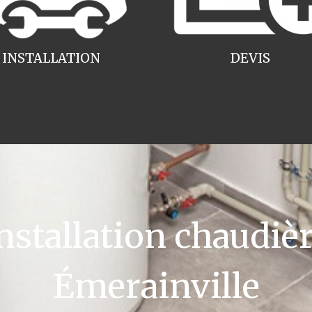
INSTALLATION
DEVIS
tallation chaudièr
Émerainville