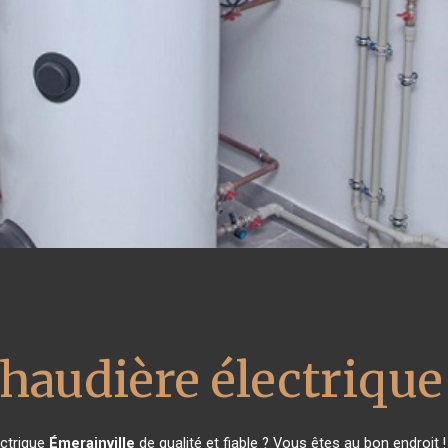
chaudière électrique
ectrique
Émerainville
de qualité et fiable ? Vous êtes au bon endroit