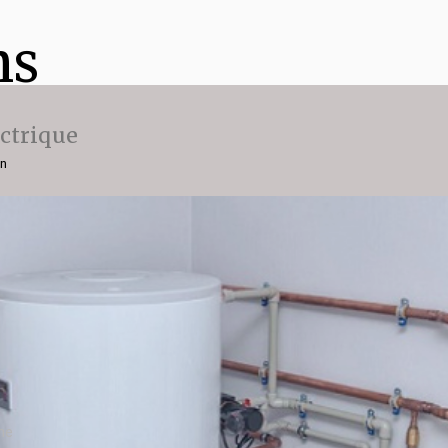
ns
ectrique
on
ne