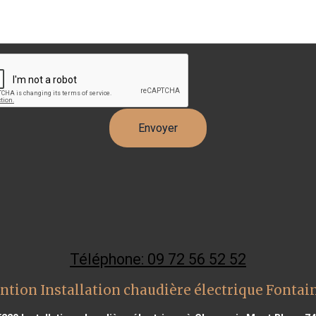
Téléphone: 09 72 56 52 52
ntion Installation chaudière électrique Fontai