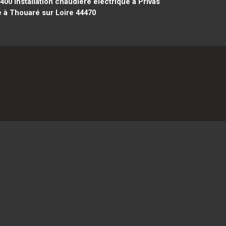
4400
Installation chaudière électrique à Privas
e à Thouaré sur Loire 44470