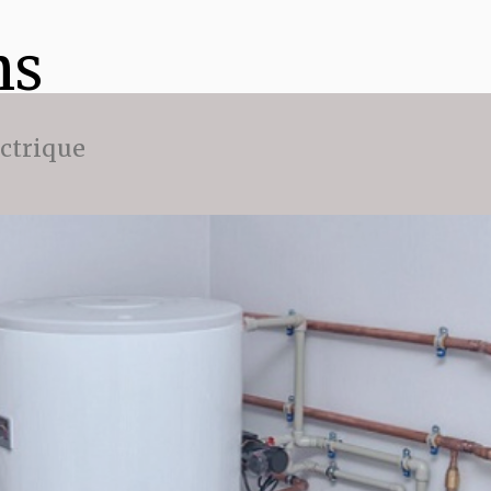
ns
ectrique