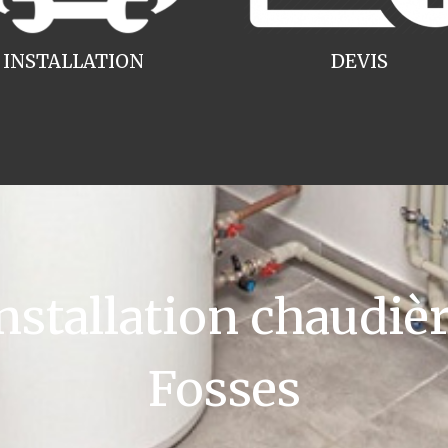
INSTALLATION
DEVIS
tallation chaudièr
Fosses