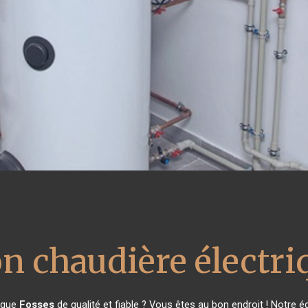
on chaudière électri
rique
Fosses
de qualité et fiable ? Vous êtes au bon endroit ! Notre 