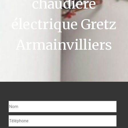
chaudière
électrique Gretz
Armainvilliers