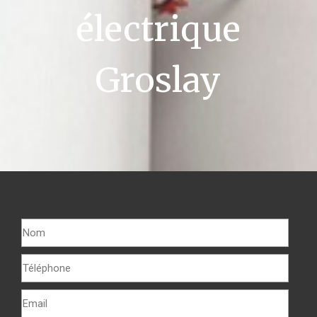
électrique
Groslay