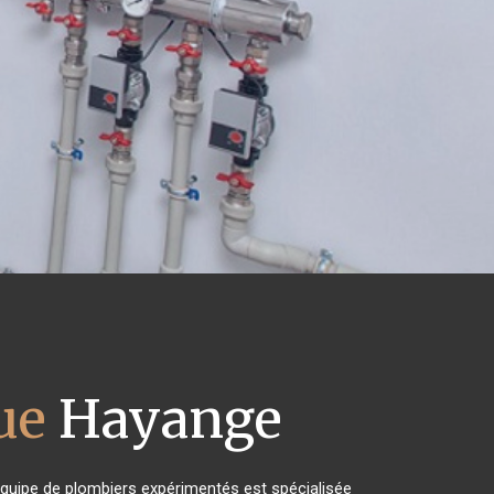
ue
Hayange
 équipe de plombiers expérimentés est spécialisée