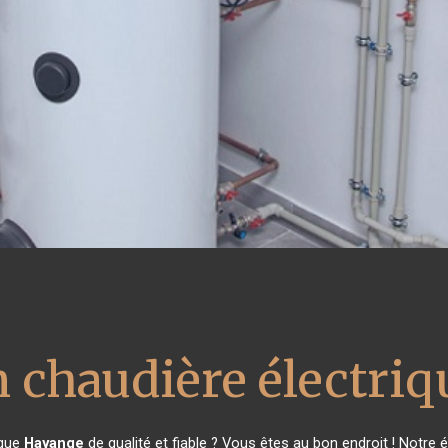
n chaudière électriq
ique
Hayange
de qualité et fiable ? Vous êtes au bon endroit ! Notre