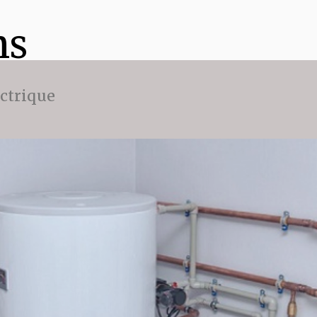
ns
ectrique