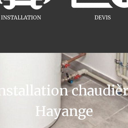
INSTALLATION
DEVIS
tallation chaudièr
Hayange