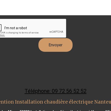
Téléphone: 09 72 56 52 52
ntion Installation chaudière électrique Nante