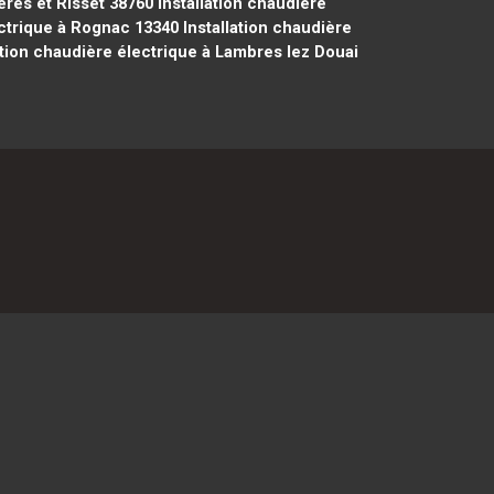
ères et Risset 38760
Installation chaudière
ectrique à Rognac 13340
Installation chaudière
ation chaudière électrique à Lambres lez Douai