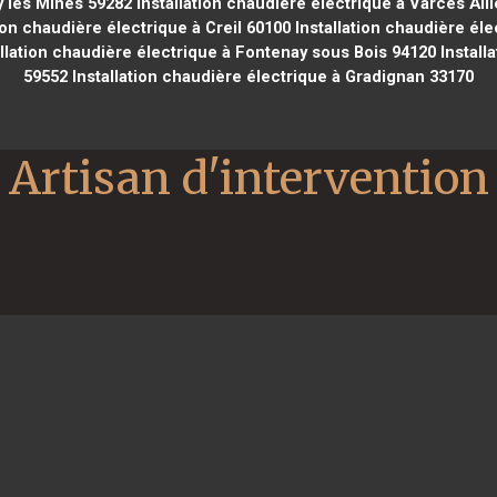
y les Mines 59282
Installation chaudière électrique à Varces Alli
ion chaudière électrique à Creil 60100
Installation chaudière él
llation chaudière électrique à Fontenay sous Bois 94120
Install
59552
Installation chaudière électrique à Gradignan 33170
Artisan d'intervention