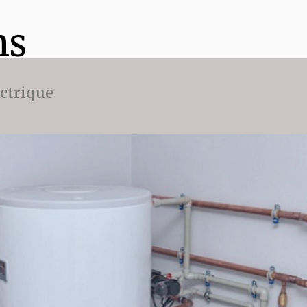
ns
ectrique