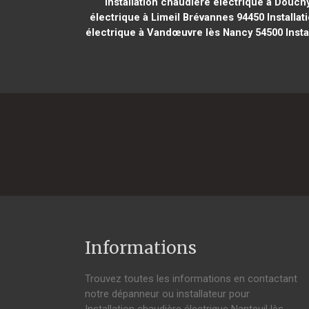
Installation chaudière électrique à Douch
électrique à Limeil Brévannes 94450
Installat
électrique à Vandœuvre lès Nancy 54500
Insta
Informations
Trouvez toutes les informations en contactant
notre dépanneur ou installateur pour
Installation chaudière électrique Nanteuil lès