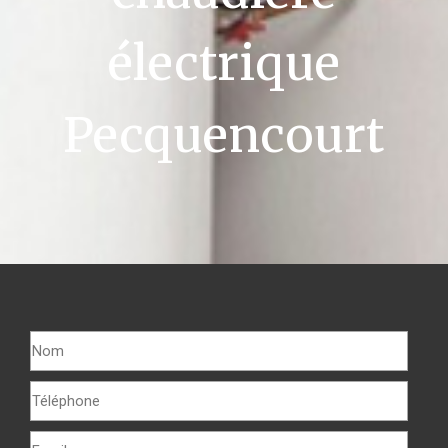
électrique
Pecquencourt