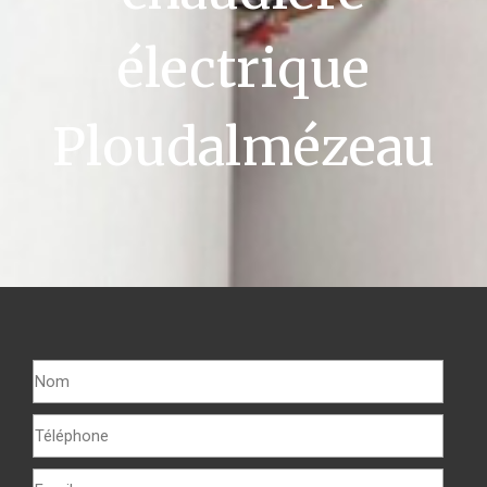
électrique
Ploudalmézeau