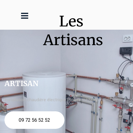
Les 
Artisans
ARTISAN
Installation chaudière électrique Ploudalmézeau
09 72 56 52 52