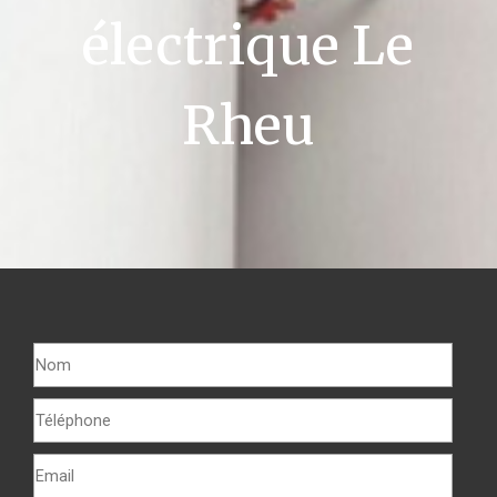
électrique Le
Rheu