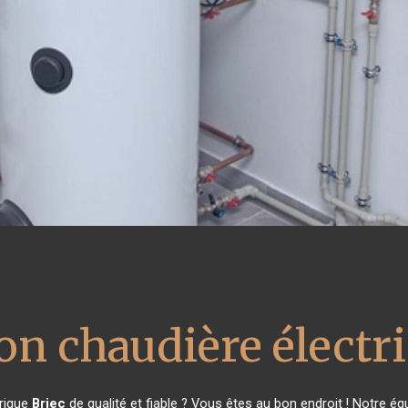
ion chaudière électr
trique
Briec
de qualité et fiable ? Vous êtes au bon endroit ! Notre é