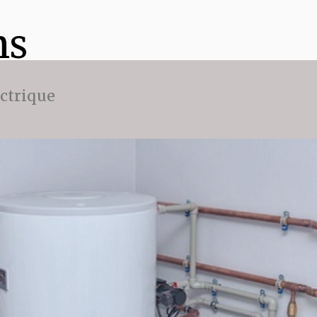
ns
ectrique