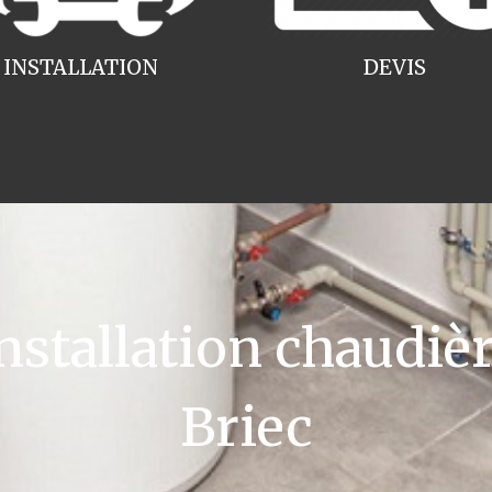
INSTALLATION
DEVIS
tallation chaudièr
Briec