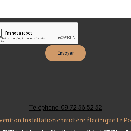
Téléphone: 09 72 56 52 52
vention Installation chaudière électrique Le Po