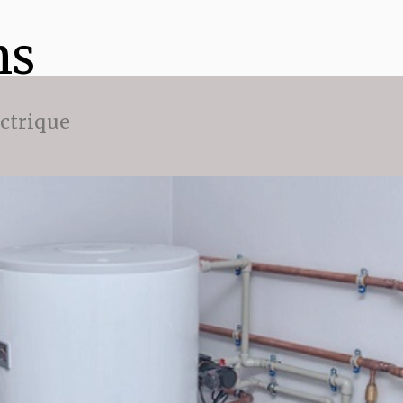
ns
ectrique