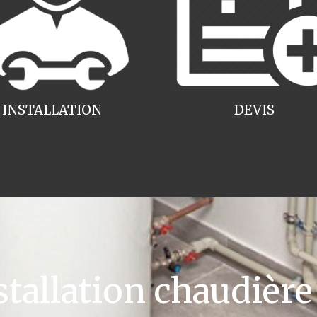
INSTALLATION
DEVIS
allation chaudière 