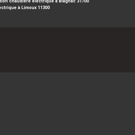
ation chaudière électrique à Blagnac 31700
ectrique à Limoux 11300