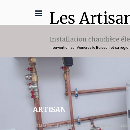
Les Artisa
Installation chaudière él
Intervention sur Verrières le Buisson et sa régio
ARTISAN
Installation chaudière électrique Verrières le Buiss