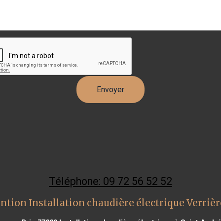
Téléphone: 09 72 56 52 52
ntion Installation chaudière électrique Verrièr