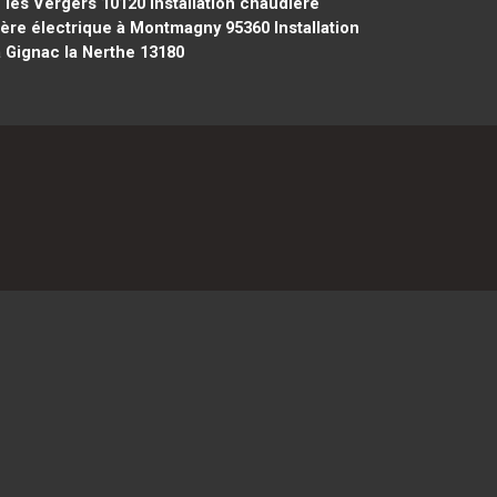
é les Vergers 10120
Installation chaudière
ière électrique à Montmagny 95360
Installation
à Gignac la Nerthe 13180