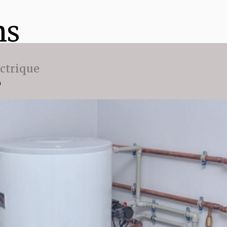
ns
ectrique
n
on