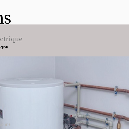
ns
ectrique
égion
ssonne