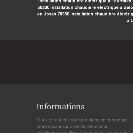
Installation chaudière électrique à Fourmies
50200
Installation chaudière électrique à Sel
en Josas 78350
Installation chaudière électri
à 
Informations
Trouvez toutes les informations en contactant
notre dépanneur ou installateur pour
Installation chaudière électrique Ballancourt sur