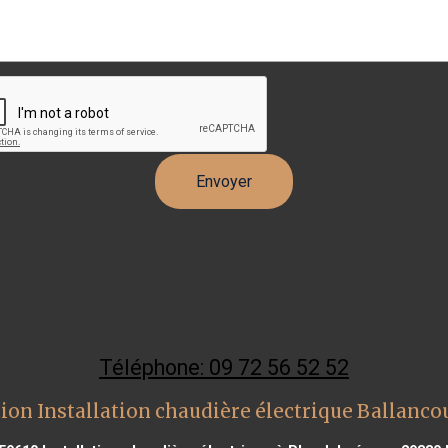
Téléphone: 09 72 56 52 52
ion Installation chaudière électrique Ballanco