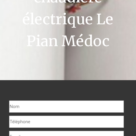
électrique Le
Pian Médoc